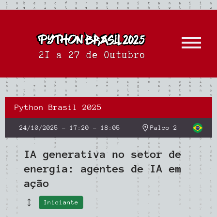
Python Brasil 2025
24/10/2025
–
17:20
–
18:05
Palco 2
IA generativa no setor de
energia: agentes de IA em
ação
Iniciante